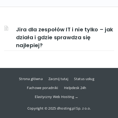
Jira dla zespołów IT i nie tylko – jak
działa i gdzie sprawdza się
najlepiej?
Strona główna
Zacznij tutaj
Status usług
Fachowe poradniki
Helpdesk 24h
Elastyczny Web Hosting →
Copyright © 2025 dhosting.pl Sp. z o.o.