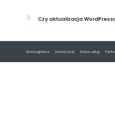
Czy aktualizacja WordPressa
Strona główna
Zacznij tutaj
Status usług
Facho