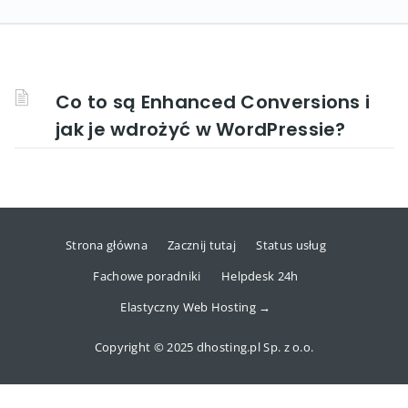
Co to są Enhanced Conversions i
jak je wdrożyć w WordPressie?
Strona główna
Zacznij tutaj
Status usług
Fachowe poradniki
Helpdesk 24h
Elastyczny Web Hosting →
Copyright © 2025 dhosting.pl Sp. z o.o.