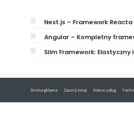
Next.js – Framework React
Angular – Kompletny framew
Slim Framework: Elastyczny i
Strona główna
Zacznij tutaj
Status usług
Facho