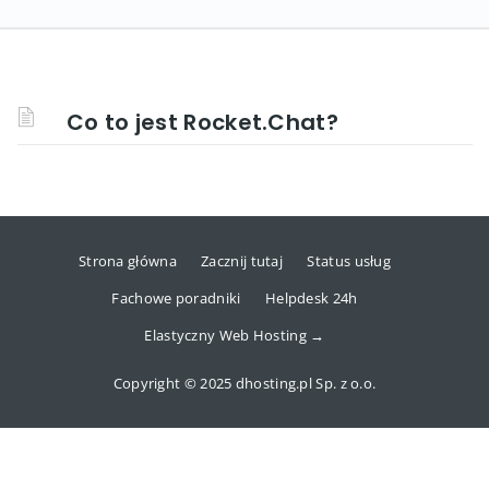
Co to jest Rocket.Chat?
Strona główna
Zacznij tutaj
Status usług
Fachowe poradniki
Helpdesk 24h
Elastyczny Web Hosting →
Copyright © 2025 dhosting.pl Sp. z o.o.