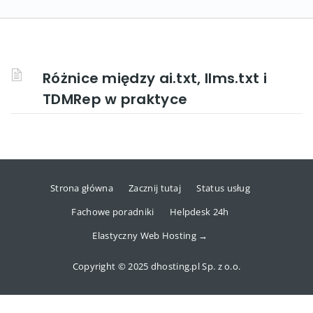
Różnice między ai.txt, llms.txt i
TDMRep w praktyce
Strona główna
Zacznij tutaj
Status usług
Fachowe poradniki
Helpdesk 24h
Elastyczny Web Hosting →
Copyright © 2025 dhosting.pl Sp. z o.o.