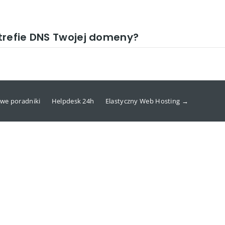
trefie DNS Twojej domeny?
we poradniki
Helpdesk 24h
Elastyczny Web Hosting →