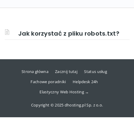
Jak korzystać z pliku robots.txt?
Strona główna
Zacznij tutaj
Status usług
Fachowe poradniki
Helpdesk 24h
Elastyczny Web Hosting →
Copyright © 2025 dhosting.pl Sp. z o.o.