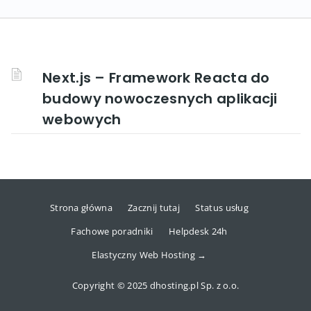
Next.js – Framework Reacta do
budowy nowoczesnych aplikacji
webowych
Strona główna
Zacznij tutaj
Status usług
Fachowe poradniki
Helpdesk 24h
Elastyczny Web Hosting →
Copyright © 2025 dhosting.pl Sp. z o.o.