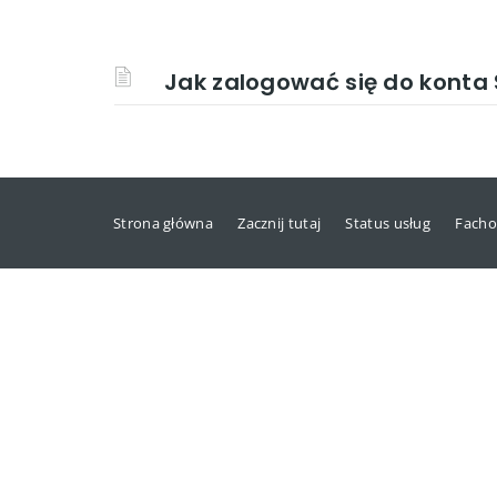
Jak zalogować się do kont
Strona główna
Zacznij tutaj
Status usług
Facho