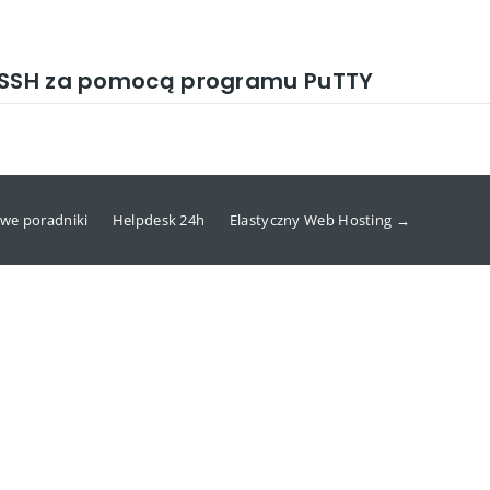
a SSH za pomocą programu PuTTY
we poradniki
Helpdesk 24h
Elastyczny Web Hosting →