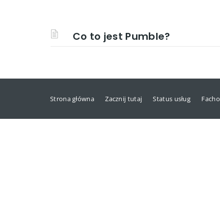
Co to jest Pumble?
Strona główna
Zacznij tutaj
Status usług
Facho