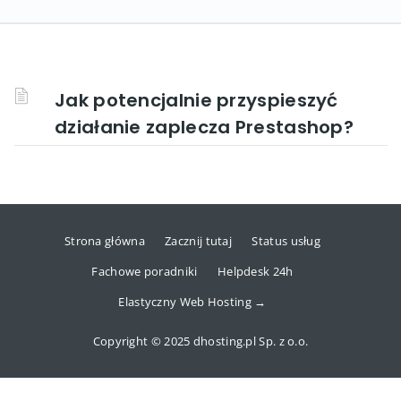
Jak potencjalnie przyspieszyć
działanie zaplecza Prestashop?
Strona główna
Zacznij tutaj
Status usług
Fachowe poradniki
Helpdesk 24h
Elastyczny Web Hosting →
Copyright © 2025 dhosting.pl Sp. z o.o.