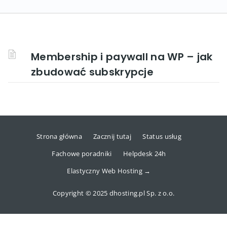
Membership i paywall na WP – jak
zbudować subskrypcje
Strona główna
Zacznij tutaj
Status usług
Fachowe poradniki
Helpdesk 24h
Elastyczny Web Hosting →
Copyright © 2025 dhosting.pl Sp. z o.o.