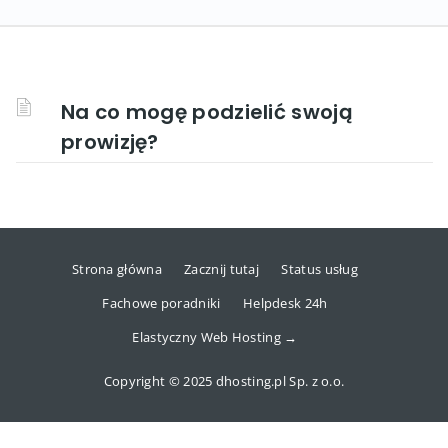
Na co mogę podzielić swoją
prowizję?
Strona główna
Zacznij tutaj
Status usług
Fachowe poradniki
Helpdesk 24h
Elastyczny Web Hosting →
Copyright © 2025 dhosting.pl Sp. z o.o.