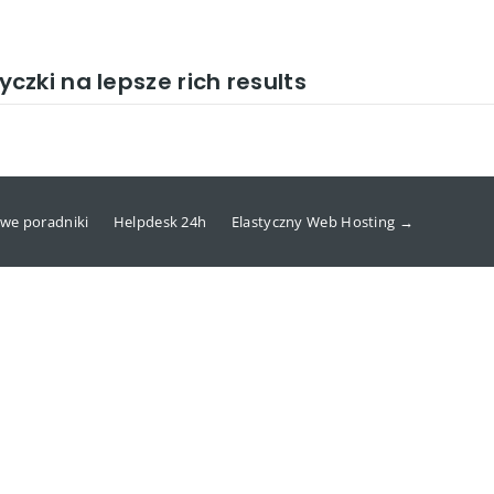
zki na lepsze rich results
we poradniki
Helpdesk 24h
Elastyczny Web Hosting →