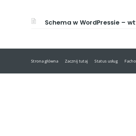
Schema w WordPressie – wtyc
Strona główna
Zacznij tutaj
Status usług
Facho