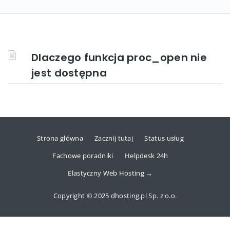
Dlaczego funkcja proc_open nie
jest dostępna
Strona główna
Zacznij tutaj
Status usług
Fachowe poradniki
Helpdesk 24h
Elastyczny Web Hosting →
Copyright © 2025 dhosting.pl Sp. z o.o.