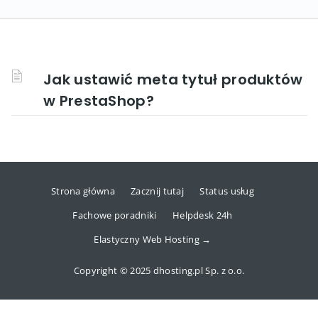
Jak ustawić meta tytuł produktów
w PrestaShop?
Strona główna
Zacznij tutaj
Status usług
Fachowe poradniki
Helpdesk 24h
Elastyczny Web Hosting →
Copyright © 2025 dhosting.pl Sp. z o.o.