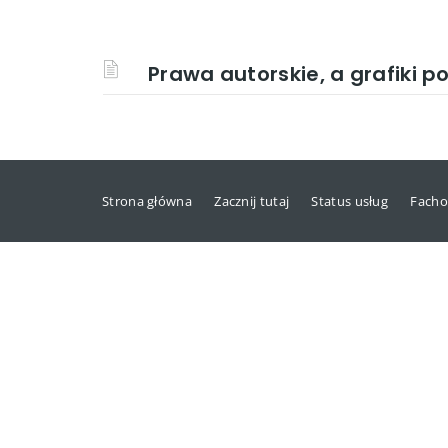
Prawa autorskie, a grafiki p
Strona główna
Zacznij tutaj
Status usług
Facho