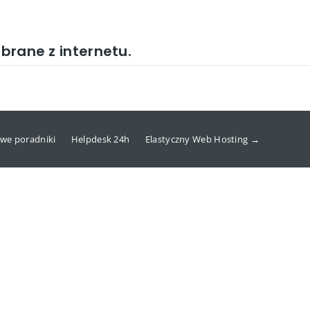
obrane z internetu.
we poradniki
Helpdesk 24h
Elastyczny Web Hosting →