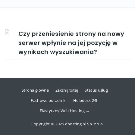
Czy przeniesienie strony na nowy
serwer wpłynie na jej pozycję w
wynikach wyszukiwania?
Strona główna
Zacznij tutaj
Status usług
Fachowe poradniki
Helpdesk 24h
Elastyczny Web Hosting →
Copyright © 2025 dhosting.pl Sp. z o.o.