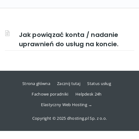
Jak powiązać konta / nadanie
uprawnień do usług na koncie.
Strona główna
Zacznij tutaj
Status usług
Fachowe poradniki
Helpdesk 24h
Elastyczny Web Hosting →
Copyright © 2025 dhosting.pl Sp. z o.o.