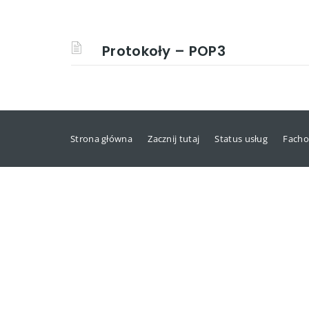
Protokoły – POP3
Strona główna
Zacznij tutaj
Status usług
Facho