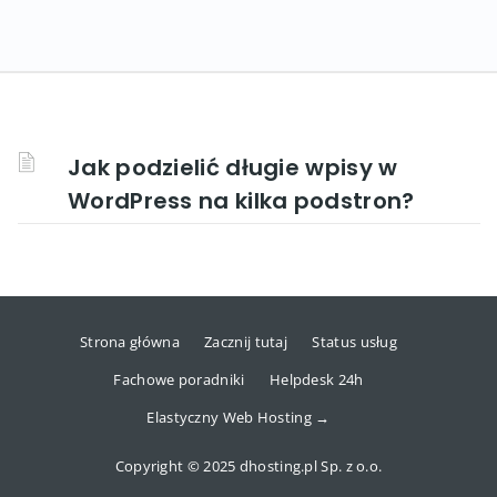
Jak podzielić długie wpisy w
WordPress na kilka podstron?
Strona główna
Zacznij tutaj
Status usług
Fachowe poradniki
Helpdesk 24h
Elastyczny Web Hosting →
Copyright © 2025 dhosting.pl Sp. z o.o.