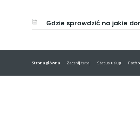
Gdzie sprawdzić na jakie d
Strona główna
Zacznij tutaj
Status usług
Facho