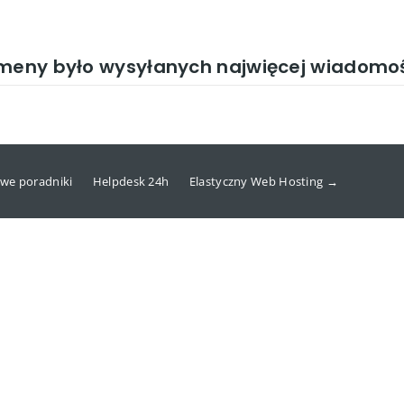
omeny było wysyłanych najwięcej wiadomośc
we poradniki
Helpdesk 24h
Elastyczny Web Hosting →