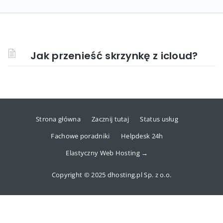
Jak przenieść skrzynkę z icloud?
Strona główna
Zacznij tutaj
Status usług
Fachowe poradniki
Helpdesk 24h
Elastyczny Web Hosting →
Copyright © 2025 dhosting.pl Sp. z o.o.