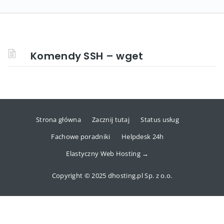
Komendy SSH – wget
Strona główna
Zacznij tutaj
Status usług
Fachowe poradniki
Helpdesk 24h
Elastyczny Web Hosting →
Copyright © 2025 dhosting.pl Sp. z o.o.