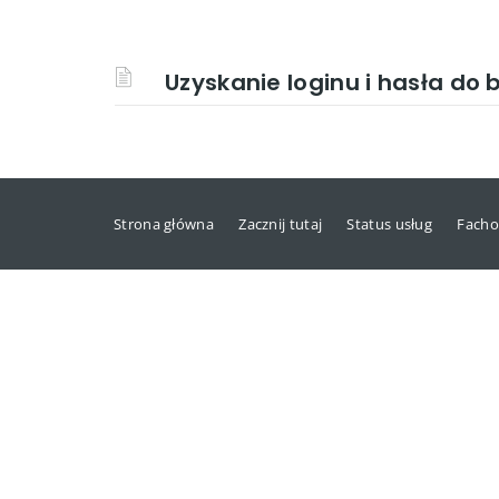
Uzyskanie loginu i hasła do
Strona główna
Zacznij tutaj
Status usług
Facho