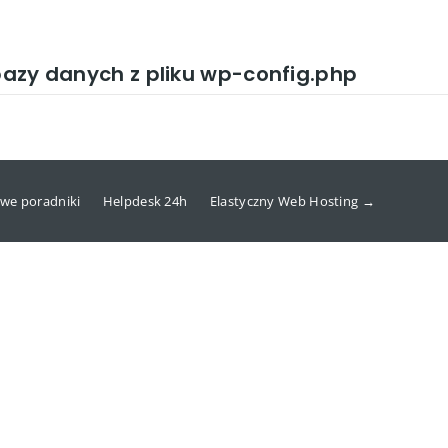
 bazy danych z pliku wp-config.php
we poradniki
Helpdesk 24h
Elastyczny Web Hosting →