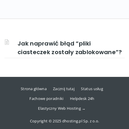
Jak naprawić błąd “pliki
ciasteczek zostały zablokowane”?
Strona główna
Zacznij tutaj
Status usług
Fachowe poradniki
Helpdesk 24h
Elastyczny Web Hosting →
Copyright © 2025 dhosting.pl Sp. z o.o.