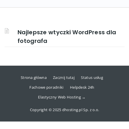
Najlepsze wtyczki WordPress dla
fotografa
Strona główna
Zacznij tutaj
Status usług
Fachowe poradniki
Helpdesk 24h
Elastyczny Web Hosting →
Copyright © 2025 dhosting.pl Sp. z o.o.