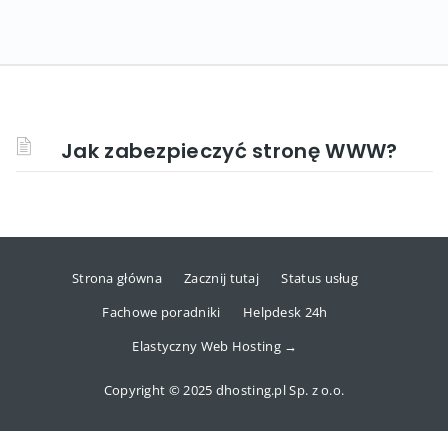
Jak zabezpieczyć stronę WWW?
Strona główna
Zacznij tutaj
Status usług
Fachowe poradniki
Helpdesk 24h
Elastyczny Web Hosting →
Copyright © 2025 dhosting.pl Sp. z o.o.