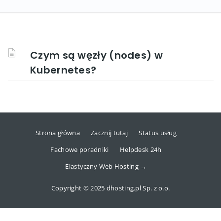
Czym są węzły (nodes) w
Kubernetes?
Strona główna
Zacznij tutaj
Status usług
Fachowe poradniki
Helpdesk 24h
Elastyczny Web Hosting →
Copyright © 2025 dhosting.pl Sp. z o.o.