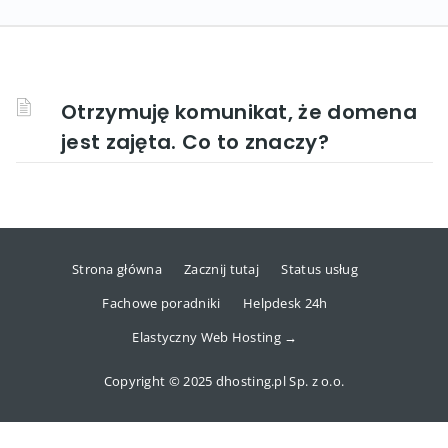
Otrzymuję komunikat, że domena
jest zajęta. Co to znaczy?
Strona główna
Zacznij tutaj
Status usług
Fachowe poradniki
Helpdesk 24h
Elastyczny Web Hosting →
Copyright © 2025 dhosting.pl Sp. z o.o.