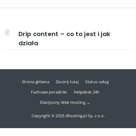
Drip content – co to jest i jak
działa
Strona główna
Zacznij tutaj
Status usług
Fachowe poradniki
Helpdesk 24h
Elastyczny Web Hosting →
Copyright © 2025 dhosting.pl Sp. z o.o.