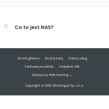
Co to jest NAS?
Strona główna
Zacznij tutaj
Status usług
Fachowe poradniki
Helpdesk 24h
Elastyczny Web Hosting →
Copyright © 2025 dhosting.pl Sp. z o.o.