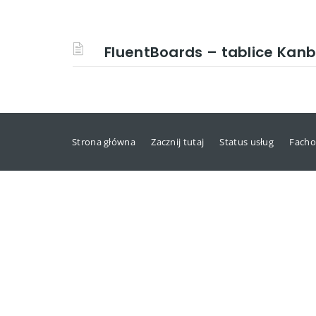
FluentBoards – tablice Kan
Strona główna
Zacznij tutaj
Status usług
Facho