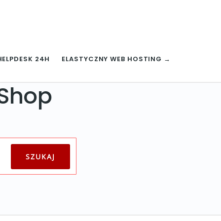
HELPDESK 24H
ELASTYCZNY WEB HOSTING →
aShop