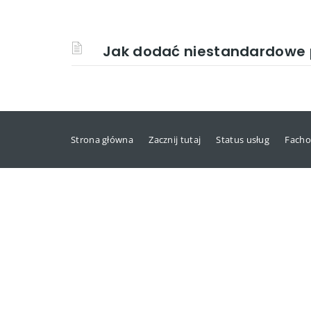
Jak dodać niestandardowe 
Strona główna
Zacznij tutaj
Status usług
Facho