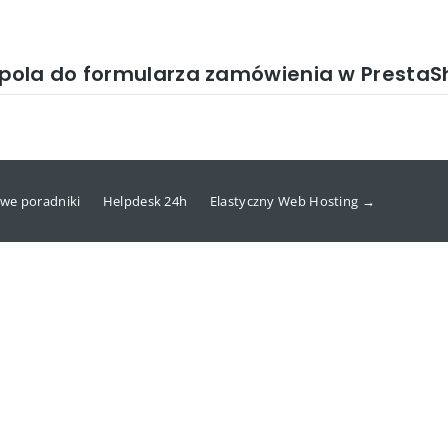
pola do formularza zamówienia w PrestaS
we poradniki
Helpdesk 24h
Elastyczny Web Hosting →