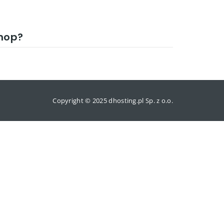
hop?
Copyright © 2025 dhosting.pl Sp. z o.o.