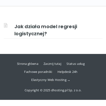
Jak działa model regresji
logistycznej?
Strona główna
Zacznij tutaj
Status usług
Fachowe poradniki
Helpdesk 24h
Elastyczny Web Hosting →
Copyright © 2025 dhosting.pl Sp. z o.o.