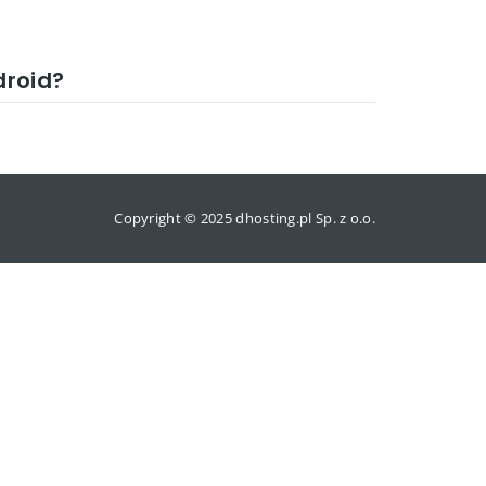
droid?
Copyright © 2025 dhosting.pl Sp. z o.o.