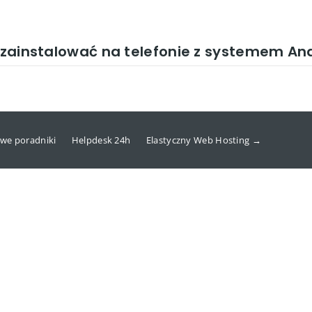
y zainstalować na telefonie z systemem An
we poradniki
Helpdesk 24h
Elastyczny Web Hosting →