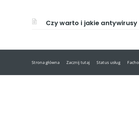
Czy warto i jakie antywirus
Strona główna
Zacznij tutaj
Status usług
Facho