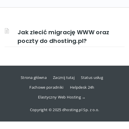
Jak zlecić migrację WWW oraz
poczty do dhosting.pl?
Strona główna
Zacznij tutaj
Status usług
Fachowe poradniki
Helpdesk 24h
Elastyczny Web Hosting →
Copyright © 2025 dhosting.pl Sp. z o.o.