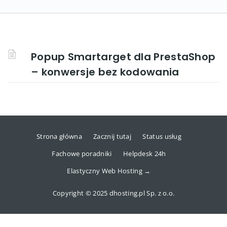
Popup Smartarget dla PrestaShop
– konwersje bez kodowania
Strona główna
Zacznij tutaj
Status usług
Fachowe poradniki
Helpdesk 24h
Elastyczny Web Hosting →
Copyright © 2025 dhosting.pl Sp. z o.o.