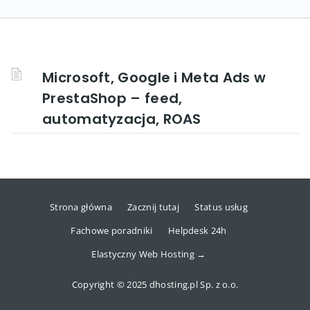
Microsoft, Google i Meta Ads w
PrestaShop – feed,
automatyzacja, ROAS
Strona główna
Zacznij tutaj
Status usług
Fachowe poradniki
Helpdesk 24h
Elastyczny Web Hosting →
Copyright © 2025 dhosting.pl Sp. z o.o.