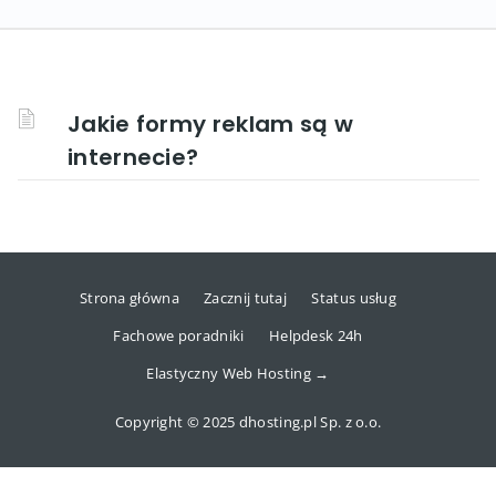
Jakie formy reklam są w
internecie?
Strona główna
Zacznij tutaj
Status usług
Fachowe poradniki
Helpdesk 24h
Elastyczny Web Hosting →
Copyright © 2025 dhosting.pl Sp. z o.o.