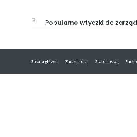
Popularne wtyczki do zarząd
Strona główna
Zacznij tutaj
Status usług
Facho