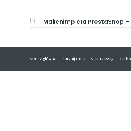
Mailchimp dla PrestaShop – i
Strona główna
Zacznij tutaj
Status usług
Facho