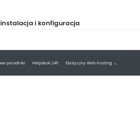
nstalacja i konfiguracja
we poradniki
Helpdesk 24h
Elastyczny Web Hosting →