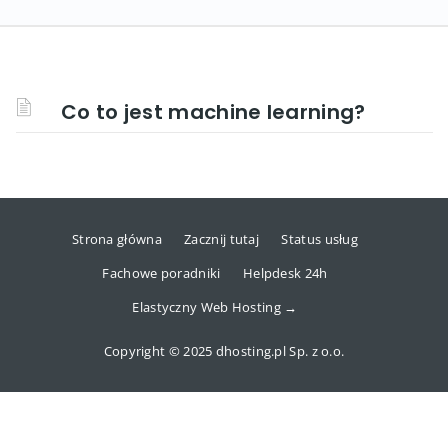
Co to jest machine learning?
Strona główna
Zacznij tutaj
Status usług
Fachowe poradniki
Helpdesk 24h
Elastyczny Web Hosting →
Copyright © 2025 dhosting.pl Sp. z o.o.