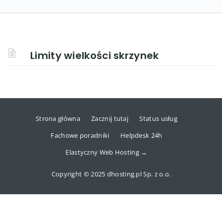
Limity wielkości skrzynek
Strona główna
Zacznij tutaj
Status usług
Fachowe poradniki
Helpdesk 24h
Elastyczny Web Hosting →
Copyright © 2025 dhosting.pl Sp. z o.o.