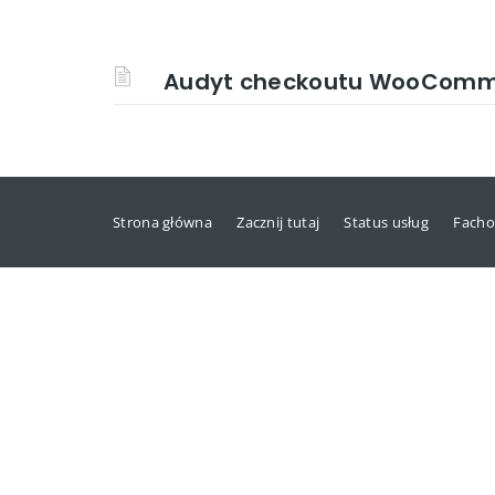
Audyt checkoutu WooComme
Strona główna
Zacznij tutaj
Status usług
Facho