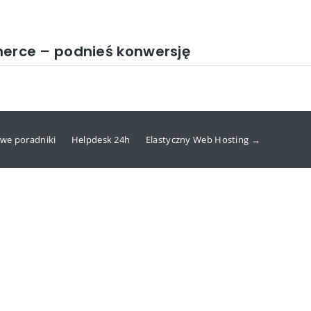
rce – podnieś konwersję
we poradniki
Helpdesk 24h
Elastyczny Web Hosting →