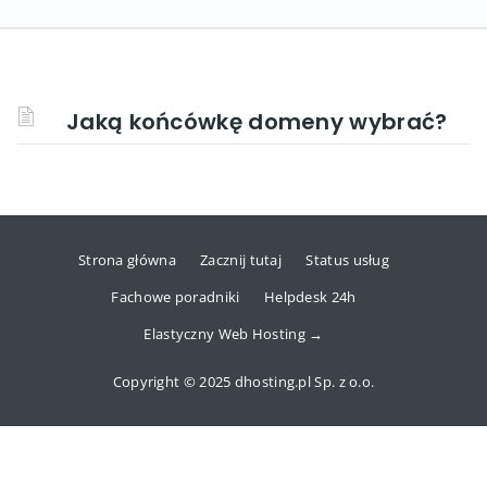
Jaką końcówkę domeny wybrać?
Strona główna
Zacznij tutaj
Status usług
Fachowe poradniki
Helpdesk 24h
Elastyczny Web Hosting →
Copyright © 2025 dhosting.pl Sp. z o.o.