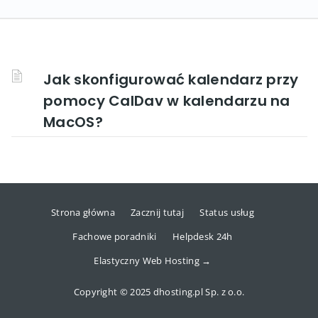
Jak skonfigurować kalendarz przy
pomocy CalDav w kalendarzu na
MacOS?
Strona główna
Zacznij tutaj
Status usług
Fachowe poradniki
Helpdesk 24h
Elastyczny Web Hosting →
Copyright © 2025 dhosting.pl Sp. z o.o.