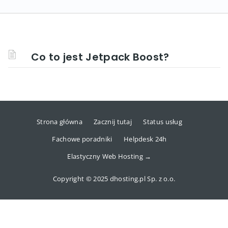
Co to jest Jetpack Boost?
Strona główna
Zacznij tutaj
Status usług
Fachowe poradniki
Helpdesk 24h
Elastyczny Web Hosting →
Copyright © 2025 dhosting.pl Sp. z o.o.