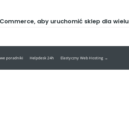
oCommerce, aby uruchomić sklep dla wiel
we poradniki
Helpdesk 24h
Elastyczny Web Hosting →