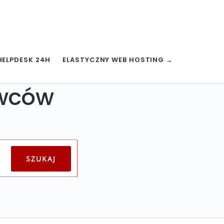
HELPDESK 24H
ELASTYCZNY WEB HOSTING →
awców