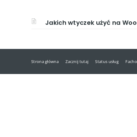
Jakich wtyczek użyć na Wo
Strona główna
Zacznij tutaj
Status usług
Facho